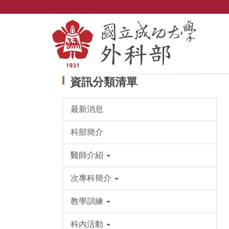
跳
到
主
要
內
容
區
資訊分類清單
最新消息
科部簡介
醫師介紹
次專科簡介
教學訓練
科內活動