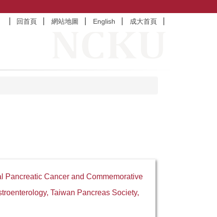
回首頁
網站地圖
English
成大首頁
onal Pancreatic Cancer and Commemorative
stroenterology, Taiwan Pancreas Society,