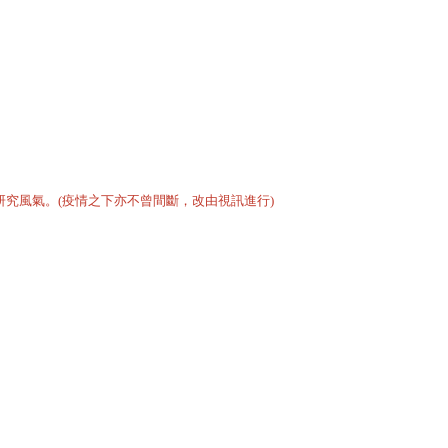
究風氣。(疫情之下亦不曾間斷，改由視訊進行)