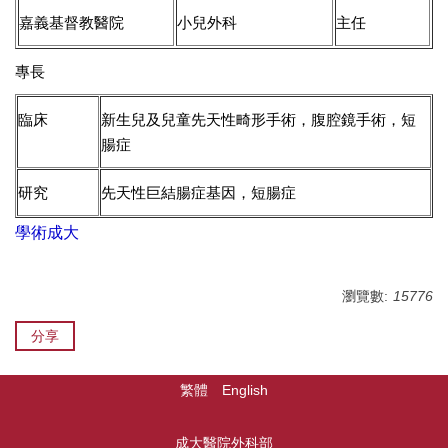
嘉義基督教醫院
小兒外科
主任
專長
臨床
新生兒及兒童先天性畸形手術，腹腔鏡手術，短
腸症
研究
先天性巨結腸症基因，短腸症
學術成大
瀏覽數:
15776
分享
繁體
English
成大醫院外科部