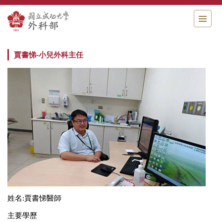
跳
到
主
要
內
賈書悌-小兒外科主任
容
區
姓名:賈書悌醫師
主要學歷