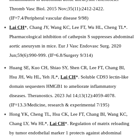
Thromb Vasc Biol. 2015 Nov;35(11):2412-2422.
(IF=7.4/Peripheral vascular disease 9/98)
Lai CH
*, Chang JY, Wang KC, Lee FT, Wu HL, Cheng TL*.
Pharmacological inhibition of cathepsin S suppresses abdominal
aortic aneurysm in mice. Eur J Vasc Endovasc Surg. 2020
Jun;59(6):990-999. (IF=6.8/Surgery 9/314)
Huang SE, Kuo CH, Shiao SY, Shen CR, Lee FT, Chang BI,
Hsu JH, Wu HL, Yeh JL*,
Lai CH
*. Soluble CD93 lectin-like
domain sequesters HMGB1 to ameliorate inflammatory
diseases. Theranostics. 2023 Jul 14;13(12):4059-4078.
(IF=13.3/Medicine, research & experimental 7/195)
Hong YK, Cheng TL, Hsu CK, Lee FT, Chang BI, Wang KC,
Chang LY, Wu HL*,
Lai CH
*. Regulation of matrix reloading
by tumor endothelial marker 1 protects against abdominal