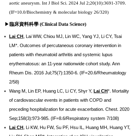
aortic aneurysm. Int J Biol Sci. 2024 Jul 2;20(10):3691-3709.
(IF=10.0/Biochemistry & molecular biology 26/320)
▶
臨床資料科學 (Clinical Data Science)
Lai CH
, Lai WW, Chiou MJ, Lin WC, Yang YJ, Li CY, Tsai
LM*. Outcomes of percutaneous coronary intervention in
patients with rheumatoid arthritis and systemic lupus
erythematosus: an 11-year nationwide cohort study. Ann
Rheum Dis. 2016 Jul;75(7):1350-6. (IF=20.6/Rheumatology
2/58)
Wang M, Lin EP, Huang LC, Li CY, Shyr Y,
Lai CH
*. Mortality
of cardiovascular events in patients with COPD and
preceding hospitalization for acute exacerbation. Chest. 2020
Sep;158(3):973-985. (IF=8.6/Respiratory system 7/108)
Lai CH
, Li KW, Hu FW, Su PF, Hsu IL, Huang MH, Huang YT,