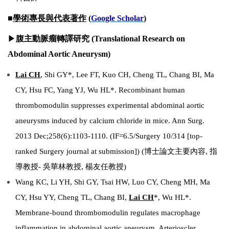
■
學術專長與代表著作
(
Google Scholar
)
▶
腹主動脈瘤轉譯研究 (Translational Research on
Abdominal Aortic Aneurysm)
Lai CH
, Shi GY*, Lee FT, Kuo CH, Cheng TL, Chang BI, Ma
CY, Hsu FC, Yang YJ, Wu HL*. Recombinant human
thrombomodulin suppresses experimental abdominal aortic
aneurysms induced by calcium chloride in mice. Ann Surg.
2013 Dec;258(6):1103-1110. (IF=6.5/Surgery 10/314 [top-
ranked Surgery journal at submission]) (
博士論文主要內容, 指
導教授- 吳華林教授, 楊友任教授)
Wang KC, Li YH, Shi GY, Tsai HW, Luo CY, Cheng MH, Ma
CY, Hsu YY, Cheng TL, Chang BI,
Lai CH
*, Wu HL*.
Membrane-bound thrombomodulin regulates macrophage
inflammation in abdominal aortic aneurysm. Arterioscler