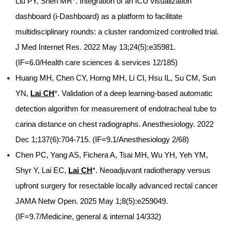
Liu PY, Shen MR*. Integration of an ICU visualization
dashboard (i-Dashboard) as a platform to facilitate
multidisciplinary rounds: a cluster randomized controlled trial.
J Med Internet Res. 2022 May 13;24(5):e35981.
(IF=6.0/Health care sciences & services 12/185)
Huang MH, Chen CY, Horng MH, Li CI, Hsu IL, Su CM, Sun
YN,
Lai CH
*. Validation of a deep learning-based automatic
detection algorithm for measurement of endotracheal tube to
carina distance on chest radiographs. Anesthesiology. 2022
Dec 1;137(6):704-715. (IF=9.1/Anesthesiology 2/68)
Chen PC, Yang AS, Fichera A, Tsai MH, Wu YH, Yeh YM,
Shyr Y, Lai EC,
Lai CH
*. Neoadjuvant radiotherapy versus
upfront surgery for resectable locally advanced rectal cancer
JAMA Netw Open. 2025 May 1;8(5):e259049.
(IF=9.7/Medicine, general & internal 14/332)